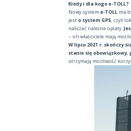
Kiedy i dla kogo e-TOLL?
Nowy system
e-TOLL
ma b
jest
o system GPS
, czyli l
naliczać należne opłaty.
Je
– ich właściciele mają możl
W lipcu 2021 r.
skończy si
stanie się obowiązkowy
,
otrzymają możliwość korzy