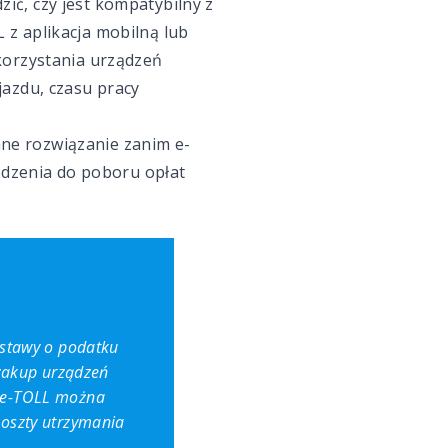
ć, czy jest kompatybilny z
z aplikacja mobilną lub
korzystania urządzeń
jazdu, czasu pracy
ane rozwiązanie zanim e-
dzenia do poboru opłat
ustawy o podatku
 zakup urządzeń
ń e-TOLL można
koszty utrzymania