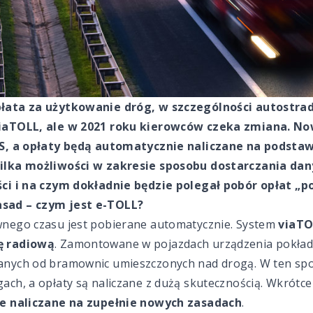
łata za użytkowanie dróg, w szczególności autostrad.
iaTOLL, ale w 2021 roku kierowców czeka zmiana. No
PS, a opłaty będą automatycznie naliczane na podstawi
kilka możliwości w zakresie sposobu dostarczania d
ści i na czym dokładnie będzie polegał pobór opłat „
sad – czym jest e-TOLL?
nego czasu jest pobierane automatycznie. System
viaTO
ę radiową
. Zamontowane w pojazdach urządzenia pokłado
anych od bramownic umieszczonych nad drogą. W ten spo
ch, a opłaty są naliczane z dużą skutecznością. Wkrótce
e naliczane na zupełnie nowych zasadach
.