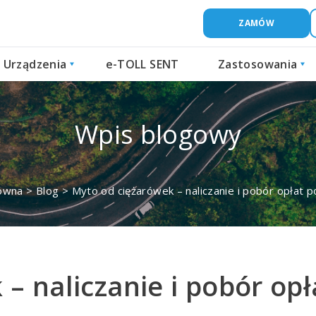
ZAMÓW
Urządzenia
e-TOLL SENT
Zastosowania
Wpis blogowy
łówna
>
Blog
>
Myto od ciężarówek – naliczanie i pobór opłat
 – naliczanie i pobór o