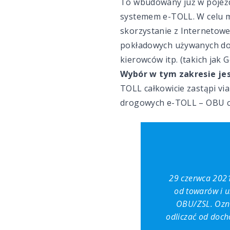
To wbudowany już w pojeźd
systemem e-TOLL. W celu m
skorzystanie z Internetow
pokładowych używanych do t
kierowców itp. (takich jak 
Wybór w tym zakresie je
TOLL całkowicie zastąpi vi
drogowych e-TOLL – OBU c
29 czerwca 2021
od towarów i u
OBU/ZSL. Ozna
odliczać od doch