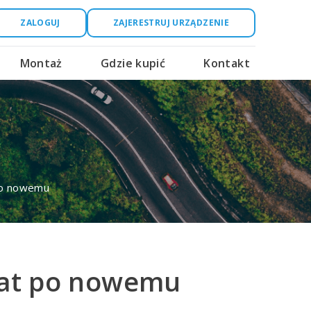
ZALOGUJ
ZAJERESTRUJ
URZĄDZENIE
Montaż
Gdzie kupić
Kontakt
 po nowemu
płat po nowemu