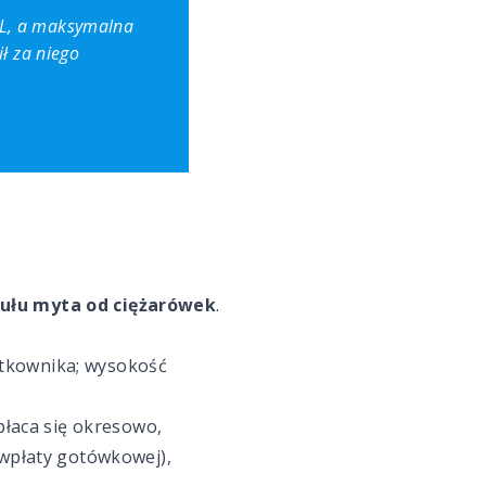
SL, a maksymalna
ł za niego
tułu myta od ciężarówek
.
ytkownika; wysokość
płaca się okresowo,
(wpłaty gotówkowej),