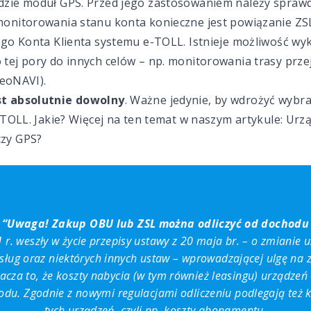
zie moduł GPS. Przed jego zastosowaniem należy sprawdzi
onitorowania stanu konta konieczne jest powiązanie ZSL 
ego Konta Klienta systemu e-TOLL. Istnieje możliwość wy
ej pory do innych celów – np. monitorowania trasy prze
GeoNAVI).
st absolutnie dowolny
. Ważne jedynie, by wdrożyć wybr
aTOLL. Jakie? Więcej na ten temat w naszym artykule:
Urzą
zy GPS?
“Uwaga! Zakup OBU lub ZSL można odliczyć od dochodu
 r. weszły w życie przepisy ustawy z 20 maja br. – o zmianie 
sług oraz niektórych innych ustaw – wprowadzającej ulgę na
cza to, że koszty nabycia (w tym również leasingu) urządze
odu. Zgodnie z nowymi regulacjami odliczeniu podlegają też 
tych urządzeń, czyli np. koszty abonamentu.