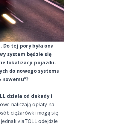
 Do tej pory była ona
wy system będzie się
e lokalizacji pojazdu.
anych do nowego systemu
po nowemu”?
LL działa od dekady i
we naliczają opłaty na
sób ciężarówki mogą się
 jednak viaTOLL odejdzie