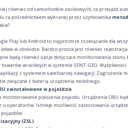
niej również od samochodów osobowych) za przejazd auto
azdu za pośrednictwem wybranej przez użytkownika
metody
akie?
le Play lub Android to najprostsze rozwiązanie dla wszy
i łatwe w obsłudze. Bardzo prosta jest również rejestracj
ne będą również opcje dotyczące monitorowania stanu ko
towarów wrażliwych w systemie
SENT-GEO
. Wątpliwości
plikacji z systemem satelitarnej nawigacji. Zagrożenie
stie związane z baterią urządzenia mobilnego.
BU zainstalowane w pojeździe
e monitorowanie położenia pojazdu.
Urządzenia OBU
będ
az u operatorów. Istnieje możliwość zastosowania urząd
y pojazdów.
izacyjny (ZSL)