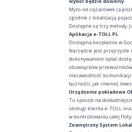
wybór będzie dowolny
.
Myto od ciężarówek (a póź
zgodnie z lokalizacją poj
Dostępne są trzy metody. J
Aplikacja e-TOLL PL
Dostępna bezpłatnie w Goog
Narzędzie jest przejrzyste 
dokonywaniem opłat dostęp
obowiązków przewoźników 
niezawodność komunikacji a
łączności, jak również kwe
Urządzenie pokładowe O
To sposób na dokładniejsz
obsługi klienta e-TOLL or
w kontrolowaniu całej flot
Zewnętrzny System Lokal