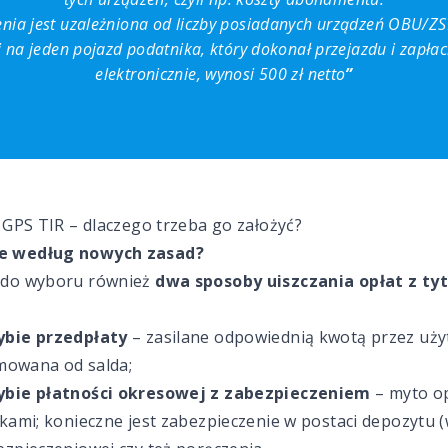
enia jest uzależniona od liczby posiadanych urządzeń OBU/Z
i na jeden pojazd podatnika, który dokonał przejazdu i zapłaci
elektronicznie, wynosi 500 zł netto
”
GPS TIR – dlaczego trzeba go założyć?
e według nowych zasad?
 do wyboru również
dwa sposoby uiszczania opłat z ty
ybie przedpłaty
– zasilane odpowiednią kwotą przez uż
jmowana od salda;
rybie płatności okresowej z zabezpieczeniem
– myto o
kami; konieczne jest zabezpieczenie w postaci depozytu 