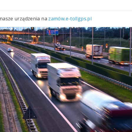
 nasze urządzenia na
zamów.e-tollgps.pl