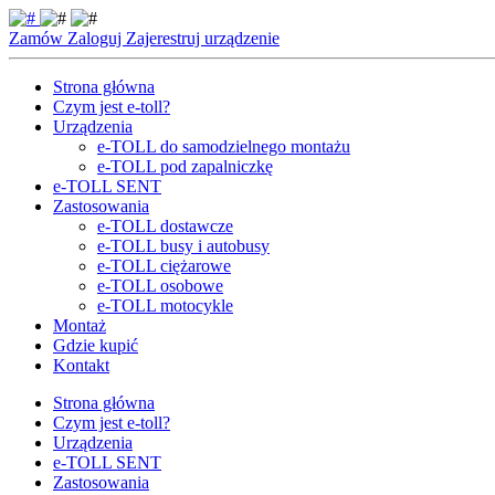
Zamów
Zaloguj
Zajerestruj
urządzenie
Strona główna
Czym jest e-toll?
Urządzenia
e-TOLL do samodzielnego montażu
e-TOLL pod zapalniczkę
e-TOLL SENT
Zastosowania
e-TOLL dostawcze
e-TOLL busy i autobusy
e-TOLL ciężarowe
e-TOLL osobowe
e-TOLL motocykle
Montaż
Gdzie kupić
Kontakt
Strona główna
Czym jest e-toll?
Urządzenia
e-TOLL SENT
Zastosowania