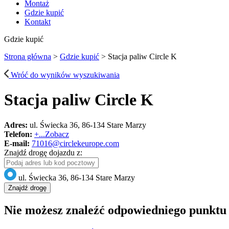
Montaż
Gdzie kupić
Kontakt
Gdzie kupić
Strona główna
>
Gdzie kupić
>
Stacja paliw Circle K
Wróć do wyników wyszukiwania
Stacja paliw Circle K
Adres:
ul. Świecka 36, 86-134 Stare Marzy
Telefon:
+...
Zobacz
E-mail:
71016@circlekeurope.com
Znajdź drogę dojazdu z:
ul. Świecka 36, 86-134 Stare Marzy
Znajdź drogę
Nie możesz znaleźć odpowiedniego punktu 