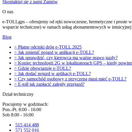
Skontaktuj się z nami
Zamów
O nas
e-TOLLgps – oferujemy od ręki nowoczesne, hermetyczne i proste w
wsparcie techniczne) w ramach usług abonamentowych w intuicyjne
Blog
> Płatne odcinki dróg e-TOLL 2025
> Jak zmienić pojazd w aplikacji e-TOLL?
> Jak sprawdzić, czy kierowca ma ważne prawo jazdy?
> Koniec technologii 2G w lokalizatorach GPS – kiedy powin
> Gdzie obowiązuje e-TOLL?
> Jak dodać pojazd w aplikacji e-TOLL?
> Czy samochód osobowy z przyczepą musi mieć e-TOLL?
> E-toll jak zapłacić zaległy przejazd?
Dział techniczny
Pracujemy w godzinach:
Pon.-Pt. 8:00 - 16:00
Sob 8:00 - 16:00
515 414 488
571 552 016