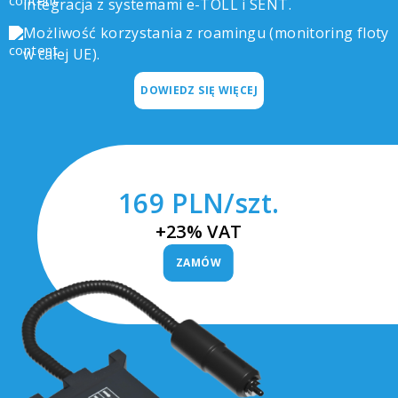
integracja z systemami e-TOLL i SENT.
Możliwość korzystania z roamingu (monitoring floty
w całej UE).
DOWIEDZ SIĘ WIĘCEJ
169 PLN/szt.
+23% VAT
ZAMÓW