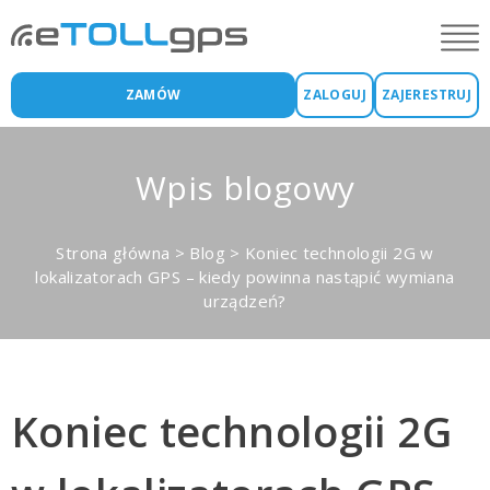
ZAMÓW
ZALOGUJ
ZAJERESTRUJ
Wpis blogowy
Strona główna
>
Blog
>
Koniec technologii 2G w
lokalizatorach GPS – kiedy powinna nastąpić wymiana
urządzeń?
Koniec technologii 2G