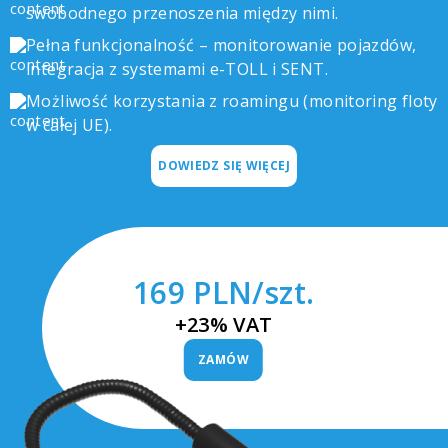
swobodnego przenoszenia między nimi.
Pełna funkcjonalność – monitorowanie pojazdów,
integracja z systemami e-TOLL i SENT.
Możliwość korzystania z roamingu (monitoring floty
w całej UE).
DOWIEDZ SIĘ WIĘCEJ
169 PLN/szt.
+23% VAT
ZAMÓW