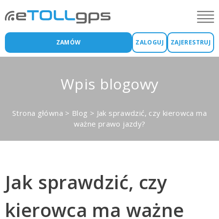
ZAMÓW
ZALOGUJ
ZAJERESTRUJ
Wpis blogowy
Strona główna
>
Blog
>
Jak sprawdzić, czy kierowca ma
ważne prawo jazdy?
Jak sprawdzić, czy
kierowca ma ważne